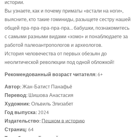
истории.
No, I'm not
Yes, I am
Вы узнаете, как и почему приматы «встали на ноги»,
выясните, кто такие гоминиды, разыщете сестру нашей
общей пра-пра-пра-пра-пра... бабушки, познакомитесь
с самыми разными видами «хомо» и понаблюдаете за
работой палеоантропологов и археологов.
История человечества от первых обезьян до
неолитической революции под одной обложкой!
Рекомендованный возраст читателя:
6+
Автор:
Жан-Батист Панафьё
Перевод:
Шишова Анастасия
Художник:
Ольвиль Элизабет
Год выпуска:
2024
Издательство:
Пешком в историю
Страниц:
64