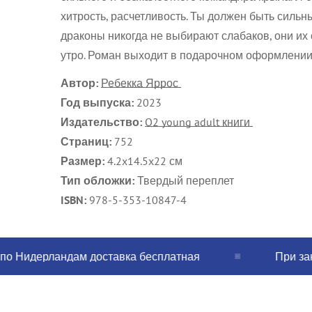
хитрость, расчетливость. Ты должен быть сильн
драконы никогда не выбирают слабаков, они их с
утро. Роман выходит в подарочном оформлении:
Автор:
Ребекка Яррос
Год выпуска:
2023
Издательство:
O2 young adult книги
Страниц:
752
Размер:
4.2x14.5x22 см
Тип обложки:
Твердый переплет
ISBN:
978-5-353-10847-4
идерландам доставка бесплатная
При заказе о