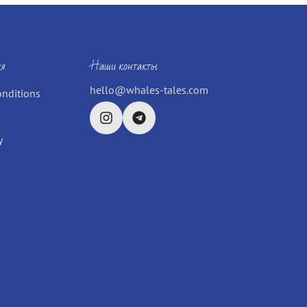
я
Наши контакты
hello@whales-tales.com
onditions
y