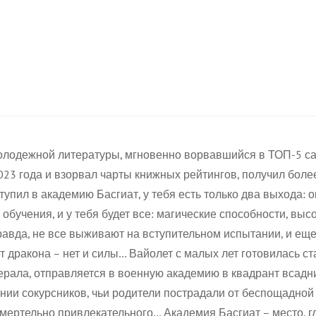
молодежной литературы, мгновенно ворвавшийся в ТОП-5 с
023 года и взорвал чарты книжных рейтингов, получил боле
Confirm your age
упил в академию Басгиат, у тебя есть только два выхода: о
 обучения, и у тебя будет все: магические способности, вы
равда, не все выживают на вступительном испытании, и ещ
Are you 18 years old or older?
ет дракона – нет и силы… Вайолет с малых лет готовилась с
нерала, отправляется в военную академию в квадрант всадни
No, I'm not
Yes, I am
нии сокурсников, чьи родители пострадали от беспощадной
смертельно привлекательного… Академия Басгиат – место, г