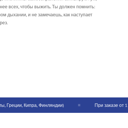
нее всех, чтобы выжить. Ты должен помнить:
ном дыхании, и не замечаешь, как наступает
рез.
еции, Кипра, Финляндии)
При заказе от 120€ п