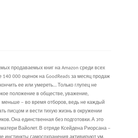
амых продаваемых книг на Amazon среди всех
е 140 000 оценок на GoodReads за месяц продаж
кончить ее или умереть… Только глупец не
сокое положение в обществе, уважение,
е меньше – во время отборов, ведь не каждый
тать писцом и вести тихую жизнь в окружении
ков. Она единственная без подготовки. А это
 матери Вайолет. В отряде Ксейдена Риорсана –
де инстинкты самосохранения активируют ум,