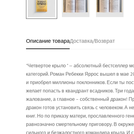
Описание товара
Доставка/Возврат
"Четвертое крыло " — абсолютный бестселлер 
категорий. Роман Ребекки Яррос вышел в мае 2
и приобрел миллионы поклонников. Если ты пост
желает попасть в квандрант всадников. Три года
жалование, а главное – собственный дракон! П
дракон готов установить связь с человеком. А н
книг. Но по приказу матери, прославленного ге
равнозначно смертельному приговору. В окруже
сильного и безжалостного командира крыла. И 