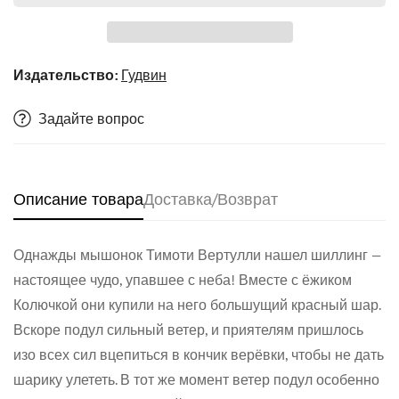
Издательство:
Гудвин
Задайте вопрос
Описание товара
Доставка/Возврат
Однажды мышонок Тимоти Вертулли нашел шиллинг —
Confirm your age
настоящее чудо, упавшее с неба! Вместе с ёжиком
Колючкой они купили на него большущий красный шар.
Are you 18 years old or older?
Вскоре подул сильный ветер, и приятелям пришлось
изо всех сил вцепиться в кончик верёвки, чтобы не дать
No, I'm not
Yes, I am
шарику улететь. В тот же момент ветер подул особенно