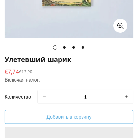
Улетевший шарик
€7,74
€12,90
Цена
Обычная
Включая налог.
продажи
цена
Количество
Добавить в корзину