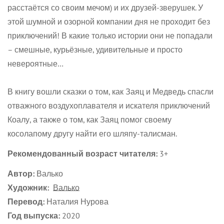
Are you 18 years old or older?
расстаётся со своим мечом) и их друзей-зверушек. У
этой шумной и озорной компании дня не проходит без
No, I'm not
Yes, I am
приключений! В какие только истории они не попадали
– смешные, курьёзные, удивительные и просто
невероятные…
В книгу вошли сказки о том, как Заяц и Медведь спасли
отважного воздухоплавателя и искателя приключений
Коалу, а также о том, как Заяц помог своему
косолапому другу найти его шляпу-талисман.
Рекомендованный возраст читателя:
3+
Автор:
Валько
Художник:
Валько
Перевод:
Наталия Нурова
Год выпуска:
2020