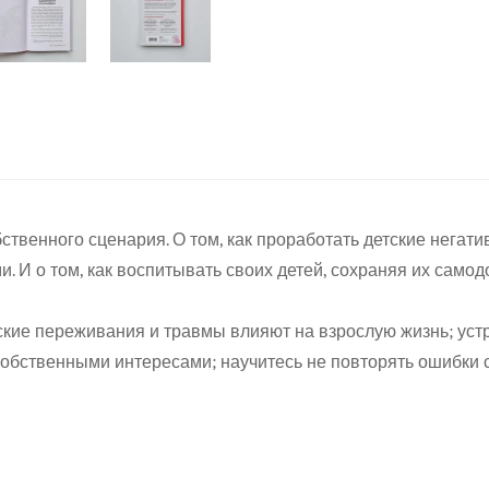
ственного сценария. О том, как проработать детские негат
Confirm your age
. И о том, как воспитывать своих детей, сохраняя их само
Are you 18 years old or older?
тские переживания и травмы влияют на взрослую жизнь; уст
собственными интересами; научитесь не повторять ошибки 
No, I'm not
Yes, I am