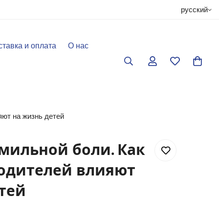
русский
ставка и оплата
О нас
ют на жизнь детей
мильной боли. Как
одителей влияют
тей