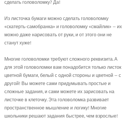
сделать головоломку? Да!
Из листочка бумаги можно сделать головоломку
«скатерть-самобранка» и головоломку «смайлик» — их
можно даже нарисовать от руки, и от этого они не
станут хуже!
Confirm your age
Многие головоломки требуют сложного реквизита. А
для этой головоломки вам понадобится только листок
Are you 18 years old or older?
цветной бумаги, белый с одной стороны и цветной — с
другой! Вы можете сами придумывать простые и
No, I'm not
Yes, I am
сложные задания, и сами можете их зарисовать на
листочке в клеточку. Эта головоломка развивает
пространственное мышление и логику! Многие
школьники решают задания быстрее, чем взрослые!