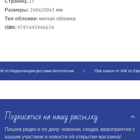
Страниц:
23
Размеры:
260х200х3 мм
Тип обложки:
мягкая обложка
ISBN:
9785443946634
€ по Нидерландам доставка бесплатная
При заказе от 80€ по Евро
Подписаться на нашу рассылку
Пишем редко и по делу: новинки, скидки, мероприятия с
нашим участием и новости об открытии магазина!