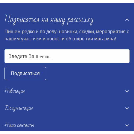
Подписаться на нашу рассылку
Пишем редко и по делу: новинки, скидки, мероприятия с
нашим участием и новости об открытии магазина!
Подписаться
Навигация
Главная
Документация
Книги
Terms and conditions
Настолки
Наши контакты
Disclaimer
Подарочные сертификаты