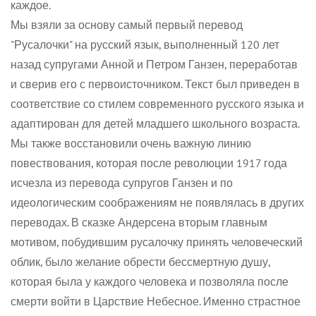
каждое.
Мы взяли за основу самый первый перевод
"Русалочки" на русский язык, выполненный 120 лет
назад супругами Анной и Петром Ганзен, переработав
и сверив его с первоисточником. Текст был приведен в
соответствие со стилем современного русского языка и
адаптирован для детей младшего школьного возраста.
Мы также восстановили очень важную линию
повествования, которая после революции 1917 года
Confirm your age
исчезла из перевода супругов Ганзен и по
идеологическим соображениям не появлялась в других
переводах. В сказке Андерсена вторым главным
Are you 18 years old or older?
мотивом, побудившим русалочку принять человеческий
облик, было желание обрести бессмертную душу,
No, I'm not
Yes, I am
которая была у каждого человека и позволяла после
смерти войти в Царствие Небесное. Именно страстное