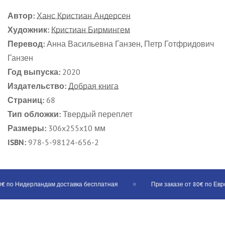
Автор:
Ханс Кристиан Андерсен
Художник:
Кристиан Бирмингем
Перевод:
Анна Васильевна Ганзен, Петр Готфридович
Ганзен
Год выпуска:
2020
Издательство:
Добрая книга
Страниц:
68
Тип обложки:
Твердый переплет
Размеры:
306x255x10 мм
ISBN:
978-5-98124-656-2
 по Нидерландам доставка бесплатная
При заказе от 80€ по Еврос