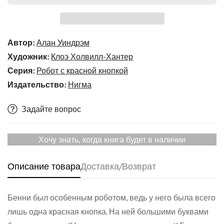
Автор:
Алан Уиндрэм
Художник:
Клоэ Холвилл-Хантер
Серия:
Робот с красной кнопкой
Издательство:
Нигма
Задайте вопрос
Хочу знать, когда книга будет в наличии
Описание товара
Доставка/Возврат
Confirm your age
Бенни был особенным роботом, ведь у него была всего
Are you 18 years old or older?
лишь одна красная кнопка. На ней большими буквами