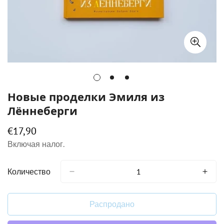
Новые проделки Эмиля из
Лённеберги
€17,90
Обычная
цена
Включая налог.
Количество
Распродано