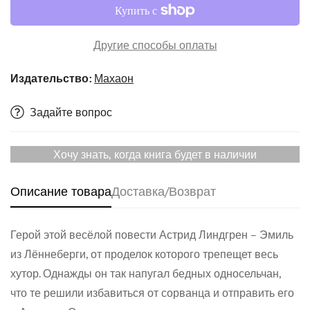
Другие способы оплаты
Издательство:
Махаон
Задайте вопрос
Хочу знать, когда книга будет в наличии
Описание товара
Доставка/Возврат
Confirm your age
Герой этой весёлой повести Астрид Линдгрен – Эмиль
Are you 18 years old or older?
из Лённеберги, от проделок которого трепещет весь
хутор. Однажды он так напугал бедных односельчан,
No, I'm not
Yes, I am
что те решили избавиться от сорванца и отправить его