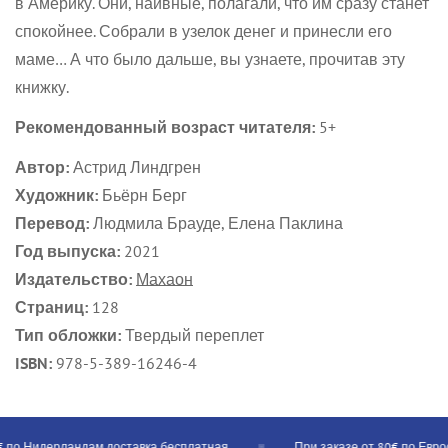
в Америку. Они, наивные, полагали, что им сразу станет
спокойнее. Собрали в узелок денег и принесли его
маме… А что было дальше, вы узнаете, прочитав эту
книжку.
Рекомендованный возраст читателя:
5+
Автор:
Астрид Линдгрен
Художник:
Бьёрн Берг
Перевод:
Людмила Брауде, Елена Паклина
Год выпуска:
2021
Издательство:
Махаон
Страниц:
128
Тип обложки:
Твердый переплет
ISBN:
978-5-389-16246-4
 по Нидерландам доставка бесплатная
При заказе от 80€ по Еврос