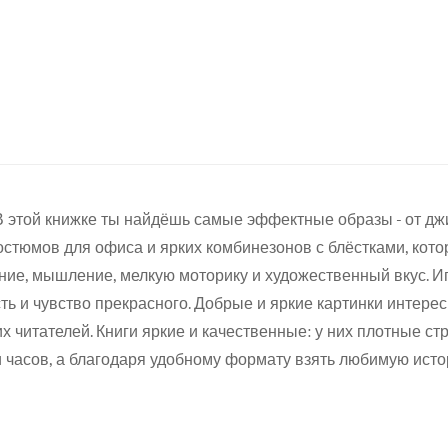
В этой книжке ты найдёшь самые эффектные образы - от дж
костюмов для офиса и ярких комбинезонов с блёстками, ко
Confirm your age
ие, мышление, мелкую моторику и художественный вкус. Игр
сть и чувство прекрасного. Добрые и яркие картинки интер
Are you 18 years old or older?
 читателей. Книги яркие и качественные: у них плотные ст
и часов, а благодаря удобному формату взять любимую истор
No, I'm not
Yes, I am