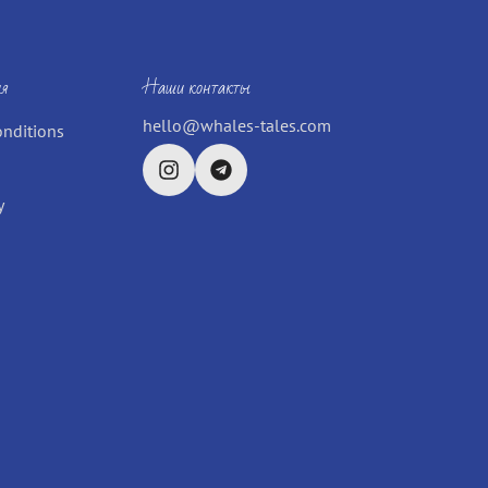
я
Наши контакты
hello@whales-tales.com
onditions
y