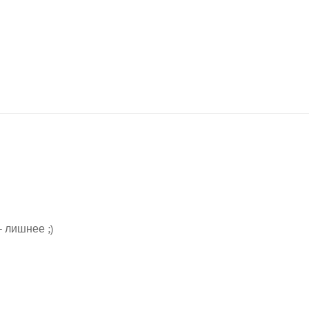
Confirm your age
Are you 18 years old or older?
- лишнее ;)
No, I'm not
Yes, I am