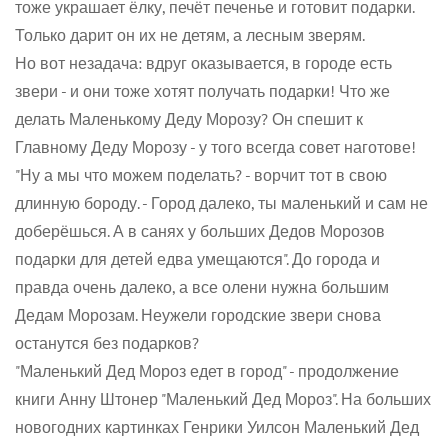
тоже украшает ёлку, печёт печенье и готовит подарки.
Только дарит он их не детям, а лесным зверям.
Но вот незадача: вдруг оказывается, в городе есть
звери - и они тоже хотят получать подарки! Что же
делать Маленькому Деду Морозу? Он спешит к
Главному Деду Морозу - у того всегда совет наготове!
Confirm your age
"Ну а мы что можем поделать? - ворчит тот в свою
длинную бороду. - Город далеко, ты маленький и сам не
доберёшься. А в санях у больших Дедов Морозов
Are you 18 years old or older?
подарки для детей едва умещаются". До города и
правда очень далеко, а все олени нужна большим
No, I'm not
Yes, I am
Дедам Морозам. Неужели городские звери снова
останутся без подарков?
"Маленький Дед Мороз едет в город" - продолжение
книги Анну Штонер "Маленький Дед Мороз". На больших
новогодних картинках Генрики Уилсон Маленький Дед