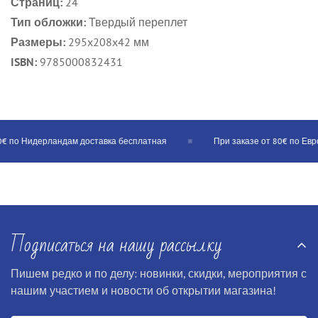
Страниц:
24
Тип обложки:
Твердый переплет
Размеры:
295x208x42 мм
ISBN:
9785000832431
 по Нидерландам доставка бесплатная
При заказе от 80€ по Еврос
Подписаться на нашу рассылку
Пишем редко и по делу: новинки, скидки, мероприятия с
нашим участием и новости об открытии магазина!