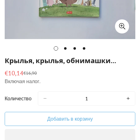
Крылья, крылья, обнимашки…
€10,14
€16,90
Цена
Обычная
Включая налог.
продажи
цена
Количество
Добавить в корзину