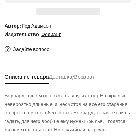
Автор:
Гед Адамсон
Издательство:
Фолиант
Задайте вопрос
Описание товара
Доставка/Возврат
Бернард совсем не похож на других птиц. Его крылья
невероятно длинные, и, несмотря на все его старания,
Confirm your age
он просто не способен летать. Бернарду остаётся лишь
гадать, для чего вообще ему нужны крылья. . . годятся
ли они хоть на что-то. Но случайная встреча с
Are you 18 years old or older?