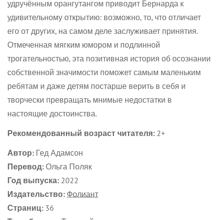
удручённым орангутангом приводит Бернарда к
удивительному открытию: возможно, то, что отличает
No, I'm not
Yes, I am
его от других, на самом деле заслуживает принятия.
Отмеченная мягким юмором и подлинной
трогательностью, эта позитивная история об осознании
собственной значимости поможет самым маленьким
ребятам и даже детям постарше верить в себя и
творчески превращать мнимые недостатки в
настоящие достоинства.
Рекомендованный возраст читателя:
2+
Автор:
Гед Адамсон
Перевод:
Ольга Поляк
Год выпуска:
2022
Издательство:
Фолиант
Страниц:
36