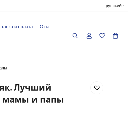
русский
ставка и оплата
О нас
папы
як. Лучший
я мамы и папы