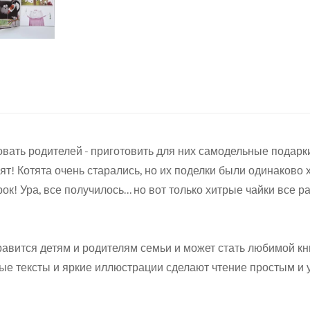
вать родителей - приготовить для них самодельные подарк
ят! Котята очень старались, но их поделки были одинаково 
Confirm your age
! Ура, все получилось... но вот только хитрые чайки все р
Are you 18 years old or older?
вится детям и родителям семьи и может стать любимой кни
No, I'm not
Yes, I am
ные тексты и яркие иллюстрации сделают чтение простым и