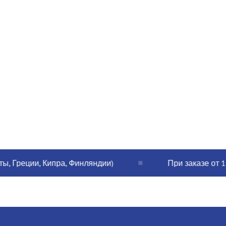
реции, Кипра, Финляндии)
При заказе от 120€ 