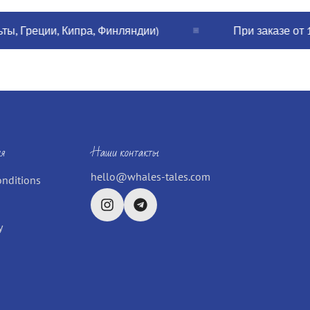
еции, Кипра, Финляндии)
При заказе от 120€ 
я
Наши контакты
hello@whales-tales.com
onditions
y