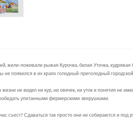
ей, жили-поживали рыжая Курочка, белая Уточка, кудрявая
жды не появился в их краях голодный-преголодный городской
 жизни не видел ни кур, ни овечек, ни уток и понятия не име
 пообедать упитанными фермерскими зверушками.
Confirm your age
час съест? Сдаваться так просто они не собираются и под
Are you 18 years old or older?