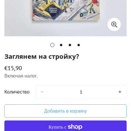
Заглянем на стройку?
€15,90
Обычная
цена
Включая налог.
Количество
Добавить в корзину