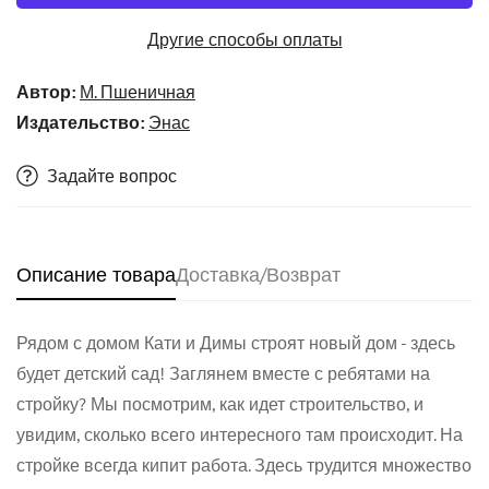
Другие способы оплаты
Автор:
М. Пшеничная
Издательство:
Энас
Задайте вопрос
Описание товара
Доставка/Возврат
Confirm your age
Рядом с домом Кати и Димы строят новый дом - здесь
будет детский сад! Заглянем вместе с ребятами на
Are you 18 years old or older?
стройку? Мы посмотрим, как идет строительство, и
увидим, сколько всего интересного там происходит. На
No, I'm not
Yes, I am
стройке всегда кипит работа. Здесь трудится множество