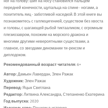
ног на голову: шип на носу становился пальцем
передней конечности, щупальца на спине - ногами, а
похититель яиц - заботливой наседкой. В этой книге вы
познакомитесь с галлюцигенией, существом без хвоста
и головы, с шагающей рыбой тиктааликом, с огромным
плезиозавром, похожим на морского дракона и
многими другими невероятными существами, а
главное, со звездами диномании ти-рексом и
диплодоком.
Рекомендованный возраст читателя:
6+
Автор:
Дамьен
Лавердан, Элен Ражак
Художник:
Элен Ражак
Перевод:
Яцык Светлана
Редактор:
Литвина Александра, Степаненко Екатерина
Год выпуска:
2020
Издательство:
Пешком в историю