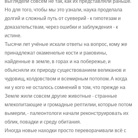
выглядели совсем не так, как их представляли раньше.
Но для того, чтобы мы это узнали, наука проделала
долгий и сложный путь от суеверий - к гипотезам и
доказательствам, через ошибки и заблуждения - к
истине.
Тысячи лет учёные искали ответы на вопрос, кому же
принадлежат окаменелые кости и раковины,
Confirm your age
найденные в земле, в горах и на побережье, и
объясняли их природу существованием великанов и
Are you 18 years old or older?
чудовищ, колдовством и всемирным потопом. А когда
ни у кого не осталось сомнений в том, что прежде на
No, I'm not
Yes, I am
Земле жили совсем другие животные - странные
млекопитающие и громадные рептилии, которые потом
вымерли, - палеонтологи начали реконструировать их
облик, повадки и среду обитания.
Иногда новые находки просто переворачивали всё с