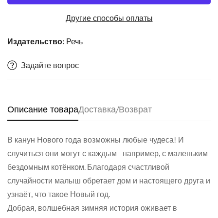
Другие способы оплаты
Издательство:
Речь
Задайте вопрос
Описание товара
Доставка/Возврат
Confirm your age
В канун Нового года возможны любые чудеса! И
случиться они могут с каждым - например, с маленьким
бездомным котёнком. Благодаря счастливой
Are you 18 years old or older?
случайности малыш обретает дом и настоящего друга и
узнаёт, что такое Новый год.
No, I'm not
Yes, I am
Добрая, волшебная зимняя история оживает в