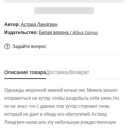
Автор:
Астрид Линдгрен
Издательство:
Белая ворона / Albus Corvus
Задайте вопрос
Описание товара
Доставка/Возврат
Confirm your age
Однажды морозной зимней ночью лис Микель решил
отправиться на хутор, чтобы раздобыть себе ужин. Но
он не знал, что с давних пор хутор сторожит гном,
Are you 18 years old or older?
который не дает в обиду его обитателей. Астрид
Линдгрен написала эту небольшую рождественскую
No, I'm not
Yes, I am