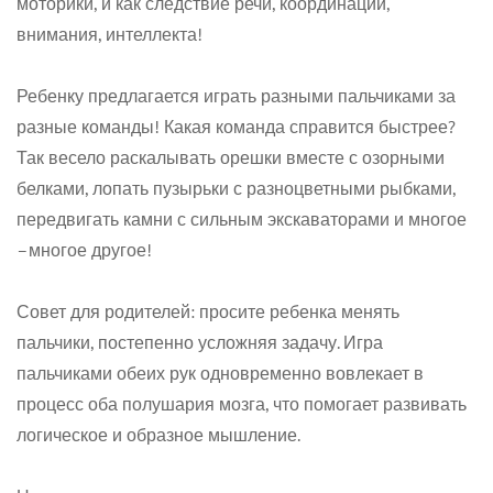
моторики, и как следствие речи, координации,
внимания, интеллекта!
Ребенку предлагается играть разными пальчиками за
разные команды! Какая команда справится быстрее?
Так весело раскалывать орешки вместе с озорными
белками, лопать пузырьки с разноцветными рыбками,
Confirm your age
передвигать камни с сильным экскаваторами и многое
–многое другое!
Are you 18 years old or older?
Совет для родителей: просите ребенка менять
No, I'm not
Yes, I am
пальчики, постепенно усложняя задачу. Игра
пальчиками обеих рук одновременно вовлекает в
процесс оба полушария мозга, что помогает развивать
логическое и образное мышление.