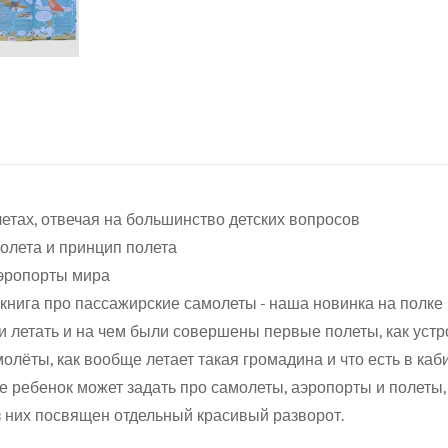
етах, отвечая на большинство детских вопросов
олета и принцип полета
Confirm your age
эропорты мира
 книга про пассажирские самолеты - наша новинка на полке
Are you 18 years old or older?
ли летать и на чем были совершены первые полеты, как ус
олёты, как вообще летает такая громадина и что есть в каб
No, I'm not
Yes, I am
е ребенок может задать про самолеты, аэропорты и полеты
 них посвящен отдельный красивый разворот.