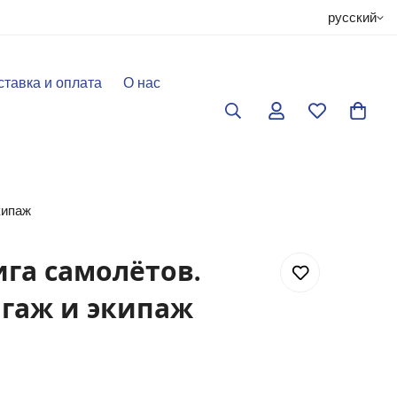
русский
ставка и оплата
О нас
кипаж
га самолётов.
агаж и экипаж