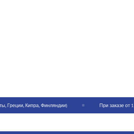
реции, Кипра, Финляндии)
При заказе от 120€ 