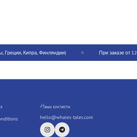
еции, Кипра, Финляндии)
При заказе от 120€ п
я
Наши контакты
hello@whales-tales.com
onditions