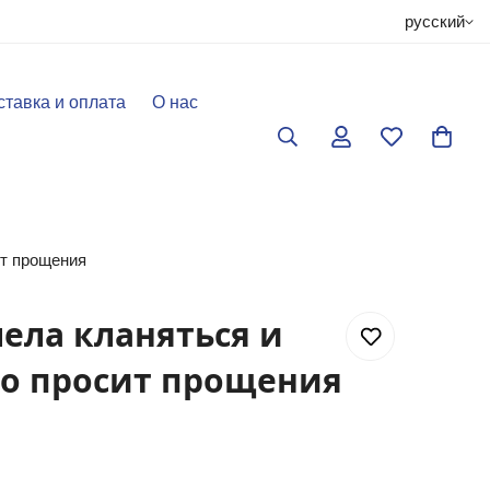
русский
ставка и оплата
О нас
ит прощения
ела кланяться и
то просит прощения