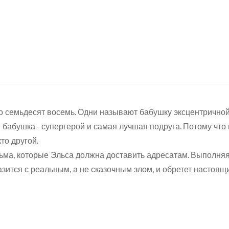
Confirm your age
о семьдесят восемь. Одни называют бабушку эксцентричной, д
Are you 18 years old or older?
ы бабушка - супергерой и самая лучшая подруга. Потому что
то другой.
No, I'm not
Yes, I am
сьма, которые Эльса должна доставить адресатам. Выполняя
зится с реальным, а не сказочным злом, и обретет настоящи