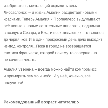
Confirm your age
изобретатель, мечтающий окрылить весь
Лиссаслонск, — и жизнь Амалии расцветает новыми
Are you 18 years old or older?
красками. Теперь Амалия и Пропеллерс выдумывают
всё новые и новые летательные аппараты, поднимая
No, I'm not
Yes, I am
в воздух и Сезара, и Ежа, и всех желающих — от слонов
до червячков. И в один прекрасный день дело выходит
из-под контроля... Пока в город не возвращается
енотиха Франческа, которой почему-то совершенно
не хочется летать.
Амалия уверена — всегда можно найти компромисс
и примирить землю и небо! И у неё, конечно, всё
получится!
Рекомендованный возраст читателя:
5+