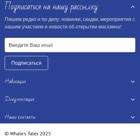
Подписаться на нашу рассылку
Пишем редко и по делу: новинки, скидки, мероприятия с
нашим участием и новости об открытии магазина!
Подписаться
Навигация
Главная
Документация
Книги
Terms and conditions
Настолки
Наши контакты
Disclaimer
Подарочные сертификаты
hello@whales-tales.com
Privacy policy
© Whale's Tales 2025
Мероприятия