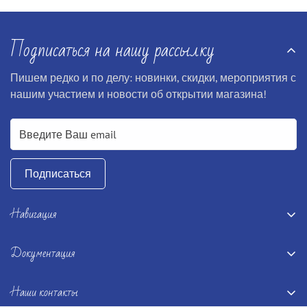
Подписаться на нашу рассылку
Пишем редко и по делу: новинки, скидки, мероприятия с
нашим участием и новости об открытии магазина!
Подписаться
Навигация
Главная
Документация
Книги
Terms and conditions
Настолки
Наши контакты
Disclaimer