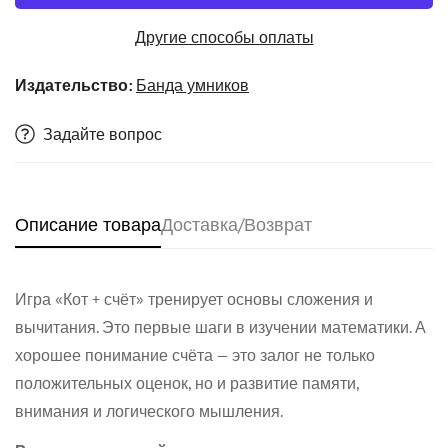
Другие способы оплаты
Издательство:
Банда умников
Задайте вопрос
Описание товара
Доставка/Возврат
Confirm your age
Игра «Кот + счёт» тренирует основы сложения и
Are you 18 years old or older?
вычитания. Это первые шаги в изучении математики. А
хорошее понимание счёта — это залог не только
No, I'm not
Yes, I am
положительных оценок, но и развитие памяти,
внимания и логического мышления.