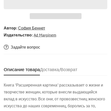
Автор:
София Беннет
Издательство:
Ad Marginem
Задайте вопрос
Описание товара
Доставка/Возврат
Книга "Расширенная картина" рассказывает о жизни и
Confirm your age
творчестве женщин, которые внесли выдающийся
вклад в искусство. Все они, от провозвестниц женского
искусства до наших современниц, боролись за то,
Are you 18 years old or older?